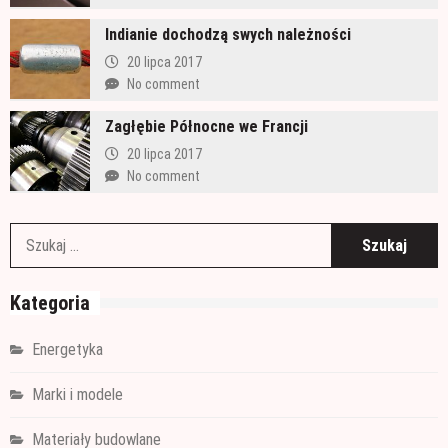
Indianie dochodzą swych należności
20 lipca 2017
No comment
Zagłębie Północne we Francji
20 lipca 2017
No comment
S
Kategoria
Energetyka
Marki i modele
Materiały budowlane