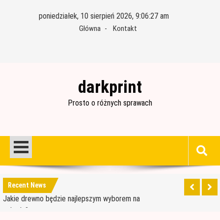
Skip
poniedziałek, 10 sierpień 2026, 9:06:28 am
to
Główna
Kontakt
content
darkprint
Prosto o różnych sprawach
Materiały budowlane potrzebne do ocieplenia
garażu
Czym jest papa i jak ją stosować?
Jakie drewno będzie najlepszym wyborem na
Recent News
schody?
Jak wybrać dobre drewno konstrukcyjne?