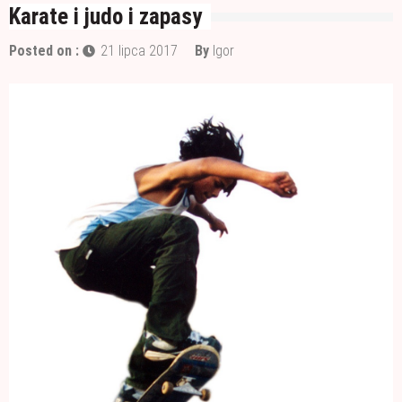
Wałek czy pędzel – czym lepiej malować?
Karate i judo i zapasy
Materiały budowlane potrzebne do ocieplenia
Posted on :
21 lipca 2017
By
Igor
garażu
Czym jest papa i jak ją stosować?