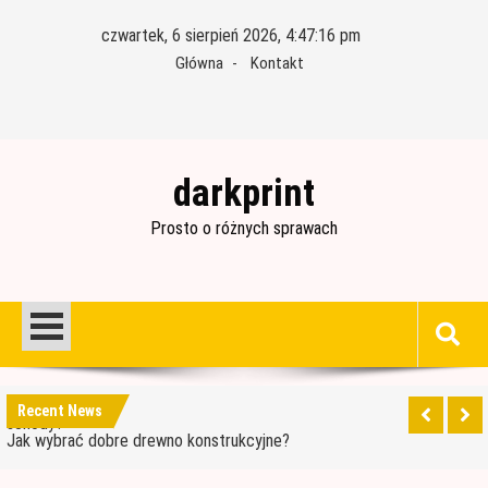
Skip
czwartek, 6 sierpień 2026, 4:47:18 pm
to
Główna
Kontakt
content
darkprint
Prosto o różnych sprawach
Materiały budowlane potrzebne do ocieplenia
garażu
Czym jest papa i jak ją stosować?
Jakie drewno będzie najlepszym wyborem na
schody?
Jak wybrać dobre drewno konstrukcyjne?
Recent News
Wałek czy pędzel – czym lepiej malować?
Materiały budowlane potrzebne do ocieplenia