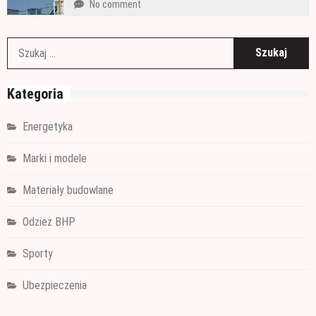
No comment
S
Kategoria
Energetyka
Marki i modele
Materiały budowlane
Odzież BHP
Sporty
Ubezpieczenia