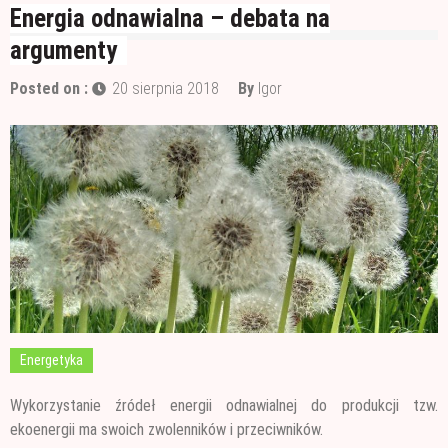
Wałek czy pędzel – czym lepiej malować?
Energia odnawialna – debata na
argumenty
Materiały budowlane potrzebne do ocieplenia
garażu
Czym jest papa i jak ją stosować?
Posted on :
20 sierpnia 2018
By
Igor
Energetyka
Wykorzystanie źródeł energii odnawialnej do produkcji tzw.
ekoenergii ma swoich zwolenników i przeciwników.