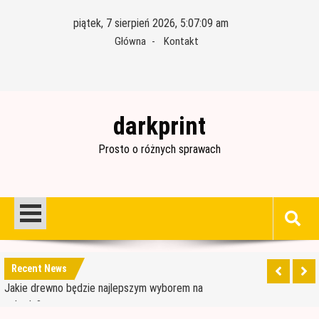
Skip
piątek, 7 sierpień 2026, 5:07:10 am
to
Główna
Kontakt
content
darkprint
Prosto o różnych sprawach
Materiały budowlane potrzebne do ocieplenia
garażu
Czym jest papa i jak ją stosować?
Jakie drewno będzie najlepszym wyborem na
Recent News
schody?
Jak wybrać dobre drewno konstrukcyjne?