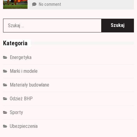
No comment
S
Kategoria
Energetyka
Marki i modele
Materiały budowlane
Odzież BHP
Sporty
Ubezpieczenia