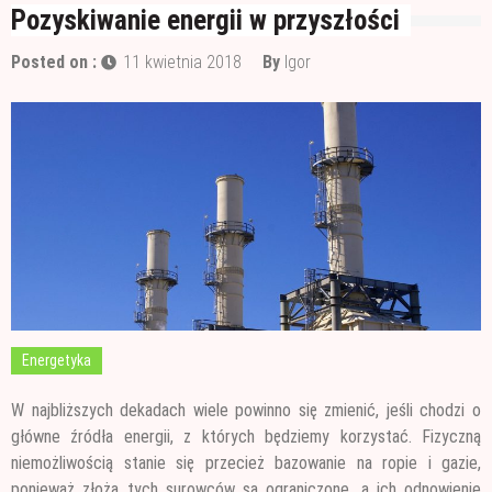
Wałek czy pędzel – czym lepiej malować?
Pozyskiwanie energii w przyszłości
Materiały budowlane potrzebne do ocieplenia
Posted on :
11 kwietnia 2018
By
Igor
garażu
Czym jest papa i jak ją stosować?
Energetyka
W najbliższych dekadach wiele powinno się zmienić, jeśli chodzi o
główne źródła energii, z których będziemy korzystać. Fizyczną
niemożliwością stanie się przecież bazowanie na ropie
i gazie,
ponieważ złoża tych surowców są ograniczone, a ich odnowienie