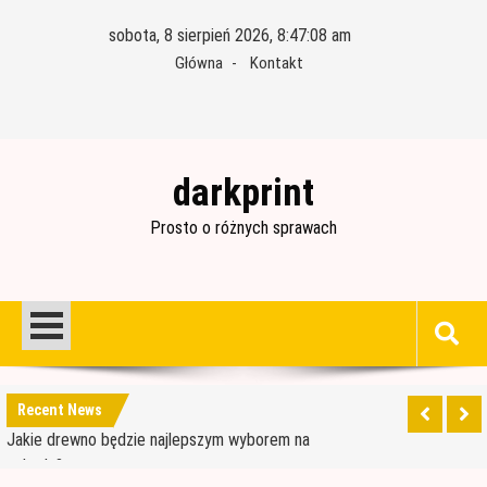
Skip
sobota, 8 sierpień 2026, 8:47:09 am
to
Główna
Kontakt
content
darkprint
Prosto o różnych sprawach
Materiały budowlane potrzebne do ocieplenia
garażu
Czym jest papa i jak ją stosować?
Jakie drewno będzie najlepszym wyborem na
Recent News
schody?
Jak wybrać dobre drewno konstrukcyjne?