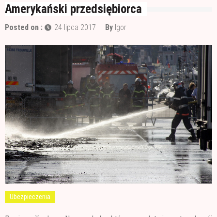
Wałek czy pędzel – czym lepiej malować?
Amerykański przedsiębiorca
Materiały budowlane potrzebne do ocieplenia
Posted on :
24 lipca 2017
By
Igor
garażu
Czym jest papa i jak ją stosować?
Ubezpieczenia