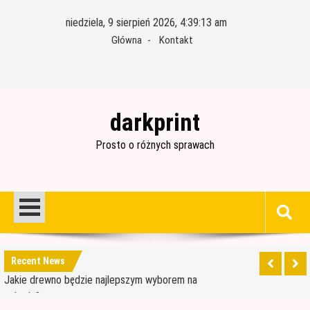
Skip
niedziela, 9 sierpień 2026, 4:39:14 am
to
Główna
Kontakt
content
darkprint
Prosto o różnych sprawach
Materiały budowlane potrzebne do ocieplenia
garażu
Czym jest papa i jak ją stosować?
Jakie drewno będzie najlepszym wyborem na
Recent News
schody?
Jak wybrać dobre drewno konstrukcyjne?