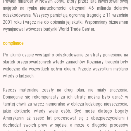
Pewien miliarder w Nowym Jorku, który przez lata inwestował swój
majątek na rynku nieruchomości otrzymał 4,6 miliarda dolarów
odszkodowania. Wszyscy pamiętają ogromną tragedię z 11 września
2001 roku
i wręcz nie do opisania jej skutki. Wspomniany biznesmen
wynajmował wówczas budynki World Trade Center.
compliance
Po jakimś czasie wystąpił o odszkodowanie za straty poniesione na
skutek przeprowadzonych wtedy zamachów. Rozmiary tragedii były
widoczne dla wszystkich gołym okiem. Przede wszystkim myślano
wtedy o ludziach.
Rzeczy materialne zeszły na drugi plan, nie miały znaczenia.
Domaganie się rekompensaty za ich utratę można było uznać w
tamtej chwili za wręcz niemoralne w obliczu ludzkiego nieszczęścia,
jakie dotknęło wtedy wiele osób. Być może dlatego bogaty
Amerykanin aż sześć lat procesował się z ubezpieczycielami i
dochodził swoich praw w sądzie, a może o długości procesów