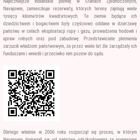
Najliczniejsze indiańskie plemię w Stanach Zjednoczonych,
Navajowie, zamieszkuje rezerwaty, których tereny zajmują wiele
tysięcy kilometrów kwadratowych. Te ziemie będące ich
dziedzictwem i bogactwem
były częściowo oddane w dzierżawę
państwu w celach eksploatacji ropy i gazu, prowadzenia hodowli i
upraw rolnych oraz pod zabudowę. Przedstawiciele plemienia
zarzucili władzom państwowym, że przez wiele lat źle zarządzały ich
funduszami i wnieśli i przeciwko nim pozew do sądu.
Dlatego właśnie w 2006 roku rozpoczął się proces, w którym
Navajowie domagali się od państwa odszkodowania za poniesione