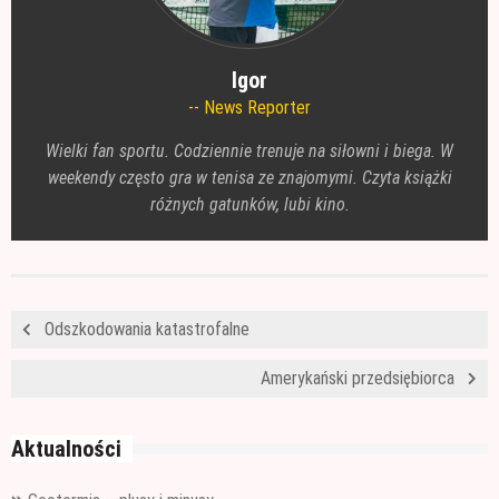
Igor
News Reporter
Wielki fan sportu. Codziennie trenuje na siłowni i biega. W
weekendy często gra w tenisa ze znajomymi. Czyta książki
różnych gatunków, lubi kino.
Odszkodowania katastrofalne
Amerykański przedsiębiorca
Aktualności