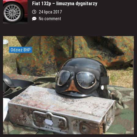
Fiat 132p – limuzyna dygnitarzy
24 lipca 2017
No comment
Odzież BHP