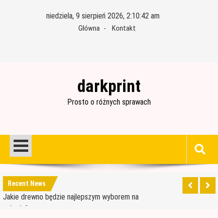
Skip
niedziela, 9 sierpień 2026, 2:10:43 am
to
Główna
Kontakt
content
darkprint
Prosto o różnych sprawach
Materiały budowlane potrzebne do ocieplenia
garażu
Czym jest papa i jak ją stosować?
Jakie drewno będzie najlepszym wyborem na
Recent News
schody?
Jak wybrać dobre drewno konstrukcyjne?