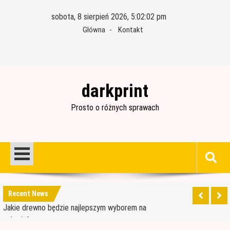
Skip
sobota, 8 sierpień 2026, 5:02:03 pm
to
Główna
Kontakt
content
darkprint
Prosto o różnych sprawach
Materiały budowlane potrzebne do ocieplenia
garażu
Czym jest papa i jak ją stosować?
Jakie drewno będzie najlepszym wyborem na
Recent News
schody?
Jak wybrać dobre drewno konstrukcyjne?