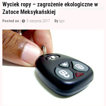
Wałek czy pędzel – czym lepiej malować?
Wyciek ropy – zagrożenie ekologiczne w
Zatoce Meksykańskiej
Materiały budowlane potrzebne do ocieplenia
garażu
Czym jest papa i jak ją stosować?
Posted on :
5 sierpnia 2017
By
Igor