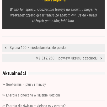
News Reporter
Wielki fan sportu. Codziennie trenuje na siłowni i biega. W
weekendy często gra w tenisa ze znajomymi. Czyta książki
różnych gatunków, lubi kino.
Syrena 100 – niedoskonała, ale polska
MZ ETZ 250 – powiew luksusu z zachodu
Aktualności
Geotermia – plusy i minusy
Energia słoneczna w służbie ludziom
Energia dla świata – zielona czy czarna?