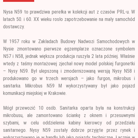
Nysa N59 to prawdziwa perełka w kolekcji aut z czasów PRL-u. W
latach 50. i 60. XX wieku rosło zapotrzebowanie na mały samochód
dostawczy.
W 1957 roku w Zakładach Budowy Nadwozi Samochodowych
w
Nysie zmontowano pierwsze egzemplarze oznaczone symbolem
N57 i N58, jednak większa produkcja ruszyła 2 lata później. Właśnie
wtedy z taśmy montażowej zjechał nowy model polskiej furgonetki
– Nysy N59. Był ulepszoną i zmodernizowaną wersją Nysy N58 i
produkowano go w trzech wersjach – jako furgon, mikrobus i
sanitarka. Mikrobus N59 M wykorzystywany był jako pojazd
komunikacji miejskiej w Krakowie.
Mógł przewozić 10 osób. Sanitarka oparta była na konstrukcji
mikrobusu, ale zamontowano ściankę z oknem i przesuwnymi
szybami, w celu oddzielenia kabiny kierowcy od przedziału
sanitarnego. Nysy N59 zostały dobrze przyjęte przez rynek i
wykorzystywano je w handlu lub jako pojazdy techniczne. Łącznie w