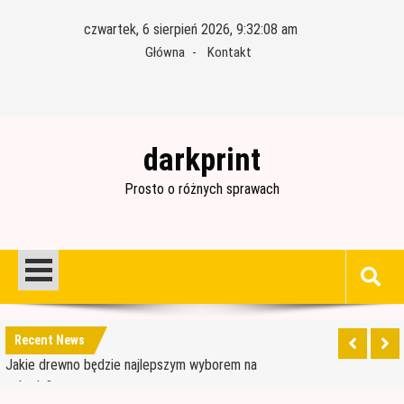
Skip
czwartek, 6 sierpień 2026, 9:32:09 am
to
Główna
Kontakt
content
darkprint
Prosto o różnych sprawach
Materiały budowlane potrzebne do ocieplenia
garażu
Czym jest papa i jak ją stosować?
Recent News
Jakie drewno będzie najlepszym wyborem na
schody?
Jak wybrać dobre drewno konstrukcyjne?