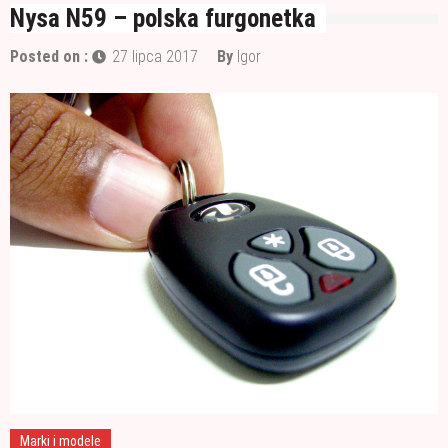
Nysa N59 – polska furgonetka
Wałek czy pędzel – czym lepiej malować?
Materiały budowlane potrzebne do ocieplenia
Posted on :
27 lipca 2017
By
Igor
garażu
Czym jest papa i jak ją stosować?
Marki i modele