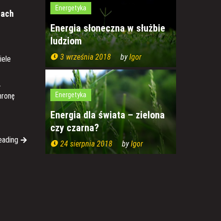
Energetyka
żach
Energia słoneczna w służbie
j
ludziom
3 września 2018
by
Igor
iele
.
Energetyka
hronę
Energia dla świata – zielona
czy czarna?
eading
24 sierpnia 2018
by
Igor