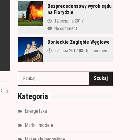
Bezprecedensowy wyrok sądu
na Florydzie
12 sierpnia 2017
No comment
Donieckie Zagłębie Węglowe
27 lipca 2017
No comment
Szukaj:
u?
Kategoria
Energetyka
Marki i modele
Materiały budowlane