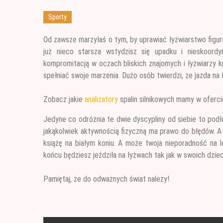
Czym jest papa i jak ją stosować
Sporty
Od zawsze marzyłaś o tym, by uprawiać łyżwiarstwo figuro
już nieco starsza wstydzisz się
upadku i nieskoordy
kompromitacją w oczach bliskich znajomych i łyżwiarzy kr
spełniać swoje marzenia. Dużo osób twierdzi, ze jazda na ł
Zobacz jakie
analizatory
spalin silnikowych mamy w oferci
Jedyne co odróżnia te dwie dyscypliny od siebie to podł
jakąkolwiek aktywnością fizyczną ma prawo do błędów. 
książę na białym koniu. A może twoja nieporadność na lo
końcu będziesz jeździła na łyżwach tak jak w swoich dzie
Pamiętaj, że do odważnych świat należy!.