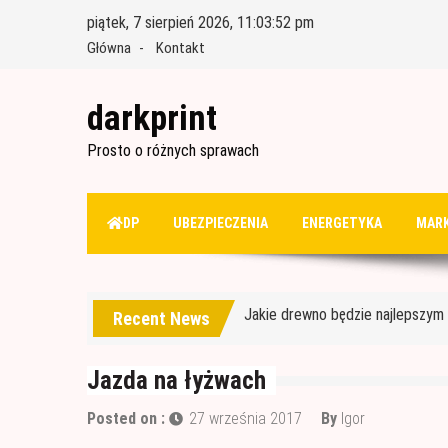
Skip
piątek, 7 sierpień 2026, 11:03:53 pm
to
Główna
Kontakt
content
darkprint
Prosto o różnych sprawach
Materiały budowlane potrzebne 
DP
UBEZPIECZENIA
ENERGETYKA
MARK
Czym jest papa i jak ją stosować
Jakie drewno będzie najlepszy
Recent News
Jak wybrać dobre drewno konst
Wałek czy pędzel – czym lepiej
Jazda na łyżwach
Materiały budowlane potrzebne 
Posted on :
27 września 2017
By
Igor