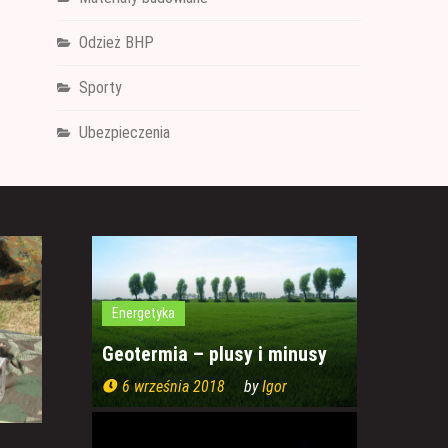
Odzież BHP
Sporty
Ubezpieczenia
Energetyka
Geotermia – plusy i minusy
6 września 2018
by
Igor