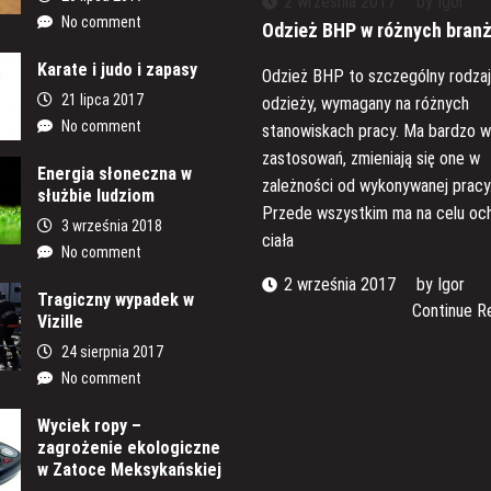
2 września 2017
by
Igor
No comment
Odzież BHP w różnych bran
Karate i judo i zapasy
Odzież BHP to szczególny rodza
21 lipca 2017
odzieży, wymagany na różnych
No comment
stanowiskach pracy. Ma bardzo w
zastosowań, zmieniają się one w
Energia słoneczna w
zależności od wykonywanej pracy
służbie ludziom
Przede wszystkim ma na celu oc
3 września 2018
ciała
No comment
2 września 2017
by
Igor
Tragiczny wypadek w
Continue R
Vizille
24 sierpnia 2017
No comment
Wyciek ropy –
zagrożenie ekologiczne
w Zatoce Meksykańskiej