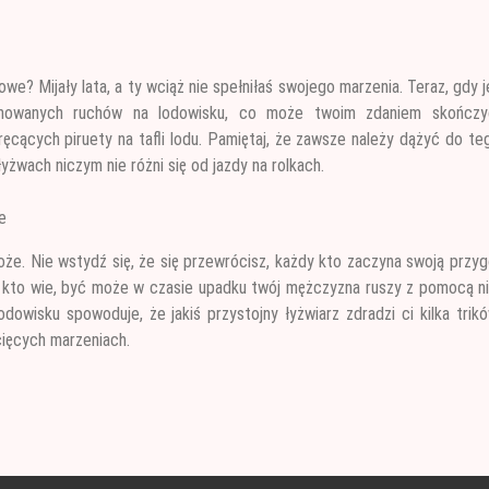
?
we? Mijały lata, a ty wciąż nie spełniłaś swojego marzenia. Teraz, gdy 
nowanych ruchów na lodowisku, co może twoim zdaniem skończy
ęcących piruety na tafli lodu. Pamiętaj, że zawsze należy dążyć do te
yżwach niczym nie różni się od jazdy na rolkach.
e
oże. Nie wstydź się, że się przewrócisz, każdy kto zaczyna swoją przy
A kto wie, być może w czasie upadku twój mężczyzna ruszy z pomocą n
dowisku spowoduje, że jakiś przystojny łyżwiarz zdradzi ci kilka trik
cięcych marzeniach.