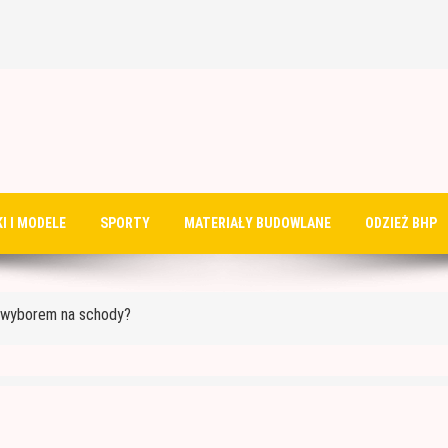
do ocieplenia garażu
I I MODELE
SPORTY
MATERIAŁY BUDOWLANE
ODZIEŻ BHP
?
m wyborem na schody?
rukcyjne?
 malować?
do ocieplenia garażu