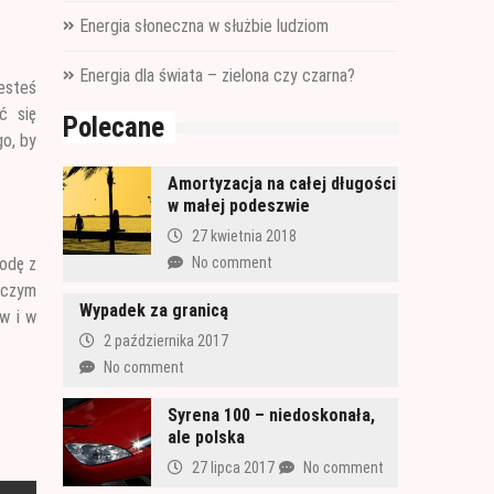
Energia słoneczna w służbie ludziom
Energia dla świata – zielona czy czarna?
jesteś
ć się
Polecane
go, by
Amortyzacja na całej długości
w małej podeszwie
27 kwietnia 2018
godę z
No comment
iczym
Wypadek za granicą
ów i w
2 października 2017
No comment
Syrena 100 – niedoskonała,
ale polska
27 lipca 2017
No comment