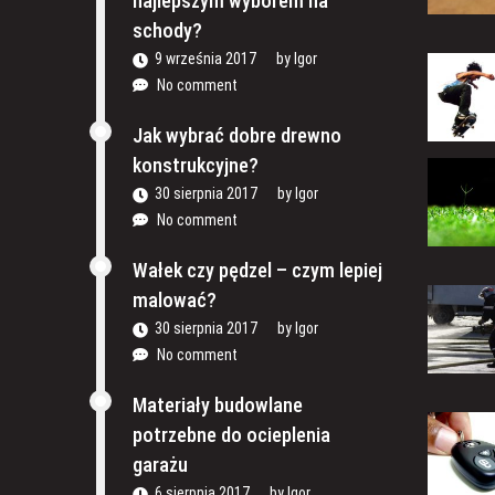
najlepszym wyborem na
schody?
9 września 2017
by
Igor
No comment
Jak wybrać dobre drewno
konstrukcyjne?
30 sierpnia 2017
by
Igor
No comment
Wałek czy pędzel – czym lepiej
malować?
30 sierpnia 2017
by
Igor
No comment
Materiały budowlane
potrzebne do ocieplenia
garażu
6 sierpnia 2017
by
Igor