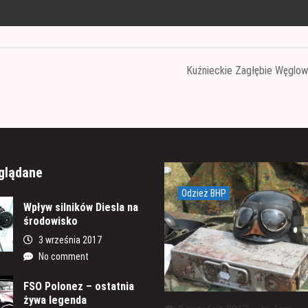
Kuźnieckie Zagłębie Węglo
glądane
Odzież BHP
Wpływ silników Diesla na
środowisko
3 września 2017
No comment
FSO Polonez – ostatnia
żywa legenda