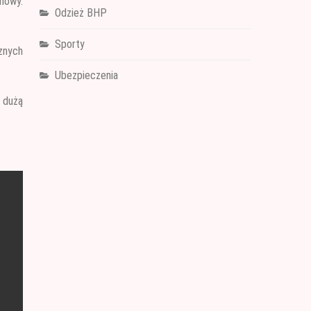
nowy.
Odzież BHP
Sporty
znych
Ubezpieczenia
 dużą