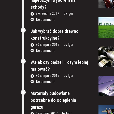
najlepszym wyborem na
schody?
9 września 2017
by
Igor
No comment
Jak wybrać dobre drewno
konstrukcyjne?
30 sierpnia 2017
by
Igor
No comment
Wałek czy pędzel – czym lepiej
malować?
30 sierpnia 2017
by
Igor
No comment
Materiały budowlane
potrzebne do ocieplenia
garażu
6 sierpnia 2017
by
Igor