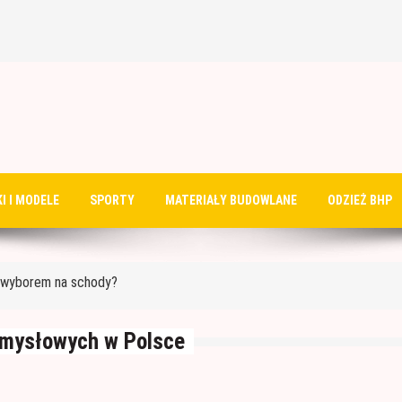
do ocieplenia garażu
I I MODELE
SPORTY
MATERIAŁY BUDOWLANE
ODZIEŻ BHP
?
m wyborem na schody?
rukcyjne?
 malować?
emysłowych w Polsce
do ocieplenia garażu
?