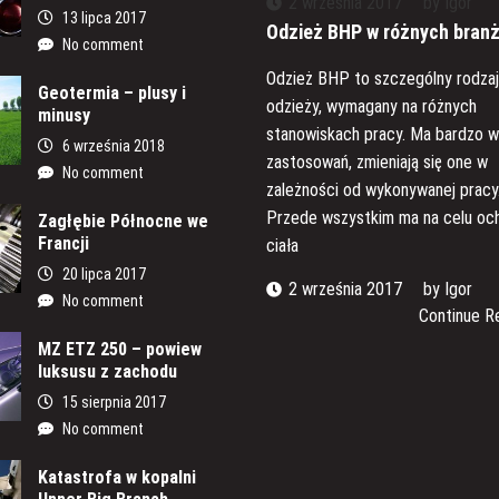
2 września 2017
by
Igor
13 lipca 2017
Odzież BHP w różnych bran
No comment
Odzież BHP to szczególny rodza
Geotermia – plusy i
odzieży, wymagany na różnych
minusy
stanowiskach pracy. Ma bardzo w
6 września 2018
zastosowań, zmieniają się one w
No comment
zależności od wykonywanej pracy
Przede wszystkim ma na celu oc
Zagłębie Północne we
Francji
ciała
20 lipca 2017
2 września 2017
by
Igor
No comment
Continue R
MZ ETZ 250 – powiew
luksusu z zachodu
15 sierpnia 2017
No comment
Katastrofa w kopalni