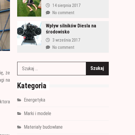
14 sierpnia 2017
No comment
Wpływ silników Diesla na
środowisko
3 września 2017
No comment
Szukaj:
ię, że
gi na
Kategoria
Energetyka
ektora
Marki i modele
Materiały budowlane