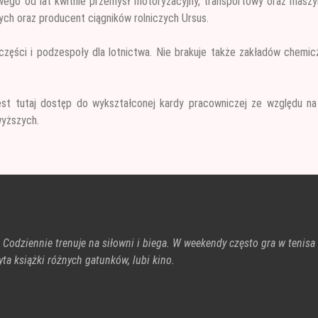
go od lat kwitnie przemysł motoryzacyjny, transportowy oraz maszy
ch oraz producent ciągników rolniczych Ursus.
części i podzespoły dla lotnictwa. Nie brakuje także zakładów chemic
est tutaj dostęp do wykształconej kardy pracowniczej ze względu na
wyższych.
. Codziennie trenuje na siłowni i biega. W weekendy często gra w tenisa
ta książki różnych gatunków, lubi kino.