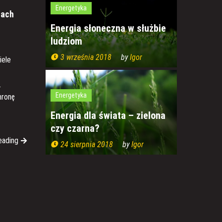
Energetyka
żach
Energia słoneczna w służbie
j
ludziom
3 września 2018
by
Igor
iele
.
Energetyka
hronę
Energia dla świata – zielona
czy czarna?
eading
24 sierpnia 2018
by
Igor