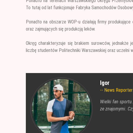
Ponadto na terenach Warszawskiego Okręgu Przemysłowe
To tutaj od lat funkcjonuje Fabryka Samochodów Osobowy
Ponadto na obszarze WOP-u działają firmy produkujące 
oraz zajmujących się produkcją leków.
Okręg charakteryzuje się brakiem surowców, jednakże j
liczbę studentów Politechniki Warszawskiej oraz uczelni 
Igor
News Reporter
Wielki fan sportu
ze znajomymi. Czy