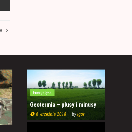
we
Energetyka
Geotermia – plusy i minusy
6 września 2018
by
Igor