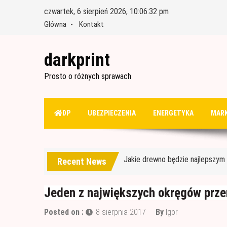
Skip
czwartek, 6 sierpień 2026, 10:06:33 pm
to
Główna
Kontakt
content
darkprint
Prosto o różnych sprawach
Materiały budowlane potrzebne 
DP
UBEZPIECZENIA
ENERGETYKA
MARK
Czym jest papa i jak ją stosować
Jakie drewno będzie najlepszy
Recent News
Jak wybrać dobre drewno konst
Wałek czy pędzel – czym lepiej
Jeden z największych okręgów prz
Materiały budowlane potrzebne 
Posted on :
8 sierpnia 2017
By
Igor
Czym jest papa i jak ją stosować