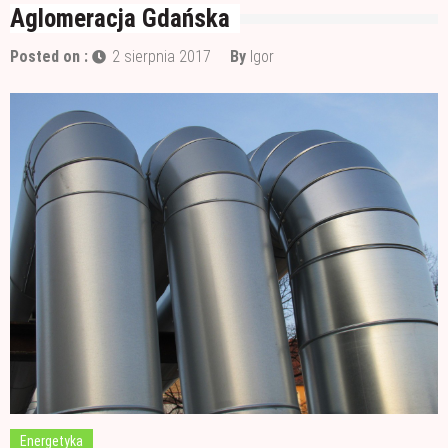
Wałek czy pędzel – czym lepiej malować?
Aglomeracja Gdańska
Materiały budowlane potrzebne do ocieplenia
Posted on :
2 sierpnia 2017
By
Igor
garażu
Czym jest papa i jak ją stosować?
Energetyka