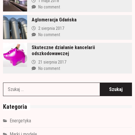
1 maja 2018
No comment
Aglomeracja Gdańska
2 sierpnia 2017
No comment
Skuteczne działanie kancelarii
odszkodowawczej
21 sierpnia 2017
No comment
S
Kategoria
Energetyka
Marki i modele