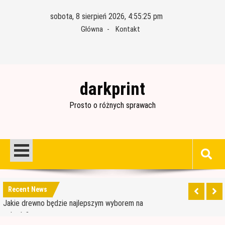
Skip
sobota, 8 sierpień 2026, 4:55:26 pm
to
Główna
Kontakt
content
darkprint
Prosto o różnych sprawach
Materiały budowlane potrzebne do ocieplenia
garażu
Czym jest papa i jak ją stosować?
Jakie drewno będzie najlepszym wyborem na
Recent News
schody?
Jak wybrać dobre drewno konstrukcyjne?