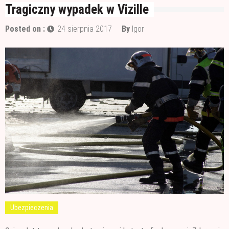
Wałek czy pędzel – czym lepiej malować?
Tragiczny wypadek w Vizille
Materiały budowlane potrzebne do ocieplenia
Posted on :
24 sierpnia 2017
By
Igor
garażu
Czym jest papa i jak ją stosować?
Ubezpieczenia