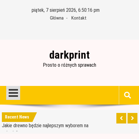
Skip
piątek, 7 sierpień 2026, 6:50:17 pm
to
Główna
Kontakt
content
darkprint
Prosto o różnych sprawach
Materiały budowlane potrzebne do ocieplenia
garażu
Czym jest papa i jak ją stosować?
Jakie drewno będzie najlepszym wyborem na
Recent News
schody?
Jak wybrać dobre drewno konstrukcyjne?