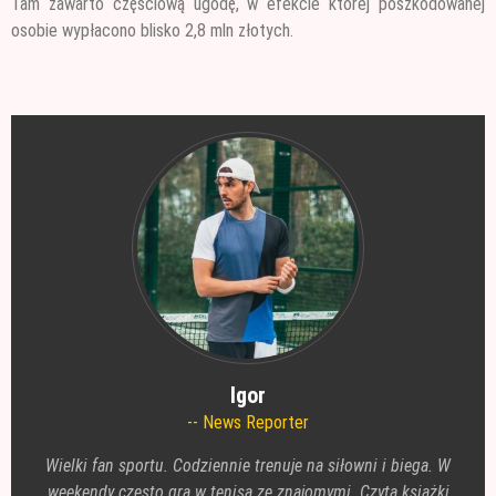
Tam zawarto częściową ugodę, w efekcie której poszkodowanej
osobie wypłacono blisko 2,8 mln złotych.
Igor
News Reporter
Wielki fan sportu. Codziennie trenuje na siłowni i biega. W
weekendy często gra w tenisa ze znajomymi. Czyta książki