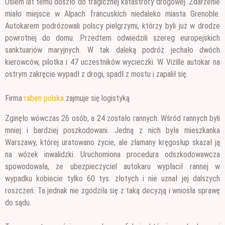
Osiem lat temu doszło do tragicznej katastrofy drogowej. Zdarzenie
miało miejsce w Alpach francuskich niedaleko miasta Grenoble.
Autokarem podróżowali polscy pielgrzymi, którzy byli już w drodze
powrotnej
do domu. Przedtem odwiedzili szereg europejskich
sanktuariów maryjnych. W tak daleką podróż jechało dwóch
kierowców, pilotka i 47 uczestników wycieczki. W Vizille autokar na
ostrym zakręcie wypadł z drogi, spadł z mostu i zapalił się.
Firma
raben polska
zajmuje się logistyką
Zginęło wówczas 26 osób, a 24 zostało rannych. Wśród rannych byli
mniej i bardziej poszkodowani. Jedną z nich była mieszkanka
Warszawy, której uratowano życie, ale złamany kręgosłup skazał ją
na wózek inwalidzki. Uruchomiona procedura odszkodowawcza
spowodowała, że ubezpieczyciel autokaru wypłacił rannej w
wypadku kobiecie tylko 60 tys. złotych i nie uznał jej dalszych
roszczeń. Ta jednak nie zgodziła się z taką decyzją i wniosła sprawę
do sądu.