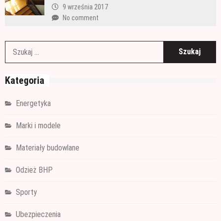
9 września 2017
No comment
S
Kategoria
Energetyka
Marki i modele
Materiały budowlane
Odzież BHP
Sporty
Ubezpieczenia