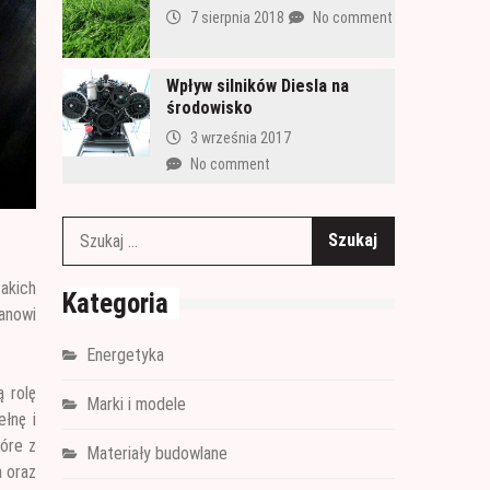
7 sierpnia 2018
No comment
Wpływ silników Diesla na
środowisko
3 września 2017
No comment
Szukaj:
akich
Kategoria
anowi
Energetyka
 rolę
Marki i modele
łnę i
tóre z
Materiały budowlane
a oraz