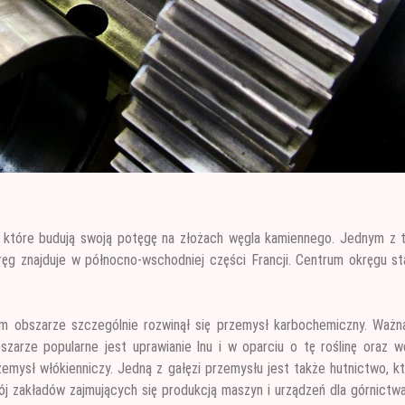
 które budują swoją potęgę na złożach węgla kamiennego. Jednym z t
ęg znajduje w północno-wschodniej części Francji. Centrum okręgu st
 obszarze szczególnie rozwinął się przemysł karbochemiczny. Ważną
arze popularne jest uprawianie lnu i w oparciu o tę roślinę oraz we
zemysł włókienniczy. Jedną z gałęzi przemysłu jest także hutnictwo, k
ój zakładów zajmujących się produkcją maszyn i urządzeń dla górnictw