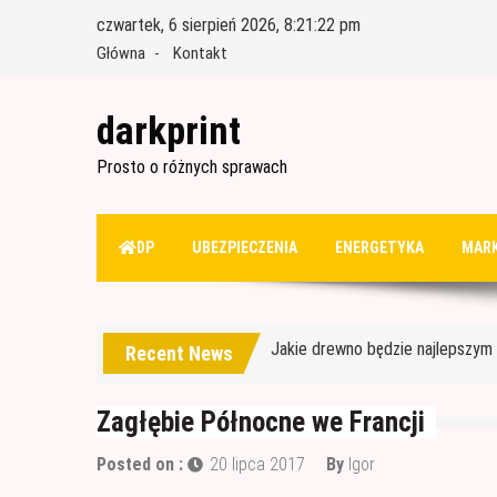
Skip
czwartek, 6 sierpień 2026, 8:21:23 pm
to
Główna
Kontakt
content
darkprint
Prosto o różnych sprawach
Materiały budowlane potrzebne 
DP
UBEZPIECZENIA
ENERGETYKA
MARK
Czym jest papa i jak ją stosować
Jakie drewno będzie najlepszy
Recent News
Jak wybrać dobre drewno konst
Wałek czy pędzel – czym lepiej
Zagłębie Północne we Francji
Materiały budowlane potrzebne 
Posted on :
20 lipca 2017
By
Igor
Czym jest papa i jak ją stosować