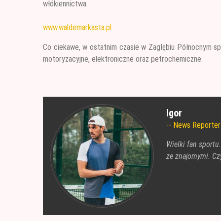
włókiennictwa.
www.waldemarkasta.pl
Co ciekawe, w ostatnim czasie w Zagłębiu Północnym spa
motoryzacyjne, elektroniczne oraz petrochemiczne.
Igor
News Reporter
Wielki fan sportu
ze znajomymi. Czy