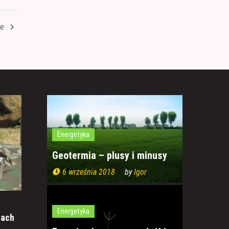
we
Energetyka
Geotermia – plusy i minusy
6 września 2018
by
Igor
Energetyka
żach