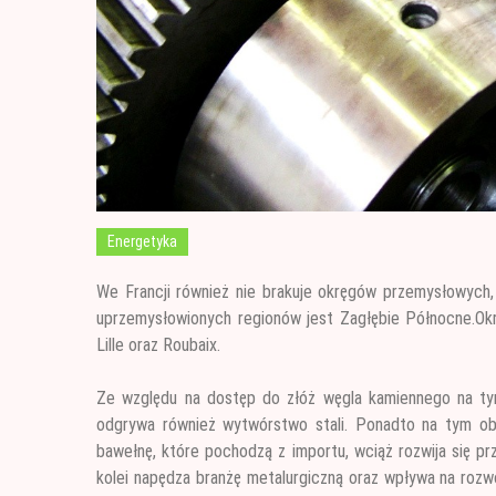
Energetyka
We Francji również nie brakuje okręgów przemysłowych,
uprzemysłowionych regionów jest Zagłębie
Północne.Okr
Lille oraz Roubaix.
Ze względu na dostęp do złóż węgla kamiennego na tym
odgrywa również wytwórstwo stali. Ponadto na tym obsz
bawełnę, które pochodzą z importu, wciąż rozwija się pr
kolei napędza branżę metalurgiczną oraz wpływa na rozw