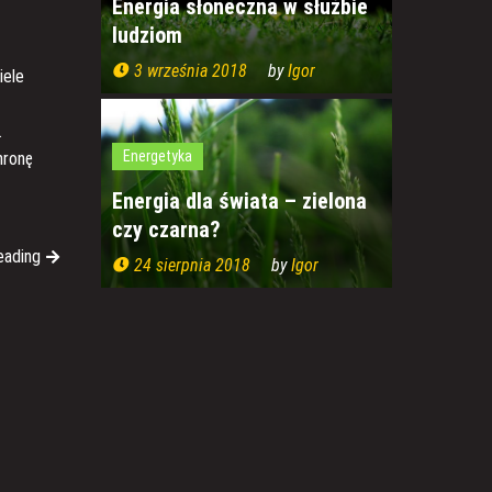
Energia słoneczna w służbie
j
ludziom
3 września 2018
by
Igor
iele
.
Energetyka
hronę
Energia dla świata – zielona
czy czarna?
eading
24 sierpnia 2018
by
Igor