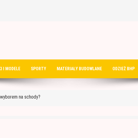
do ocieplenia garażu
I I MODELE
SPORTY
MATERIAŁY BUDOWLANE
ODZIEŻ BHP
?
m wyborem na schody?
rukcyjne?
 malować?
do ocieplenia garażu
?