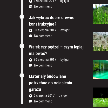
9 września 2017
by
Igor
No comment
Jak wybrać dobre drewno
konstrukcyjne?
30 sierpnia 2017
by
Igor
No comment
Wałek czy pędzel – czym lepiej
malować?
30 sierpnia 2017
by
Igor
No comment
Materiały budowlane
potrzebne do ocieplenia
garażu
6 sierpnia 2017
by
Igor
No comment