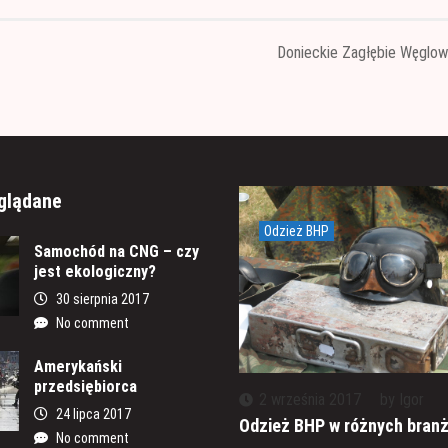
Donieckie Zagłębie Węglo
glądane
Odzież BHP
Samochód na CNG – czy
jest ekologiczny?
30 sierpnia 2017
No comment
Amerykański
przedsiębiorca
2 września 2017
by
Igor
24 lipca 2017
Odzież BHP w różnych bran
No comment