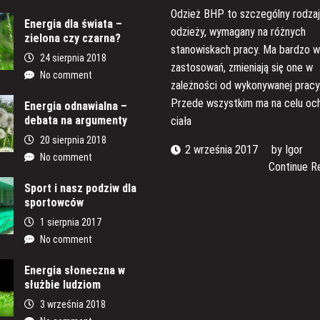
Odzież BHP to szczególny rodza
Energia dla świata –
odzieży, wymagany na różnych
zielona czy czarna?
stanowiskach pracy. Ma bardzo w
24 sierpnia 2018
zastosowań, zmieniają się one w
No comment
zależności od wykonywanej pracy
Przede wszystkim ma na celu oc
Energia odnawialna –
debata na argumenty
ciała
20 sierpnia 2018
2 września 2017
by
Igor
No comment
Continue R
Sport i nasz podziw dla
sportowców
1 sierpnia 2017
No comment
Energia słoneczna w
służbie ludziom
3 września 2018