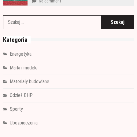
No comment
S
Kategoria
Energetyka
Marki i modele
Materiały budowlane
Odzież BHP
Sporty
Ubezpieczenia