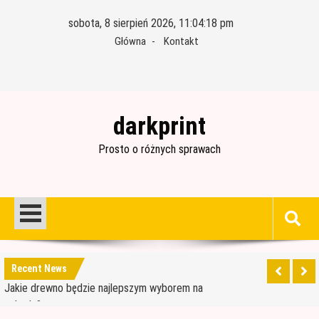
Skip
sobota, 8 sierpień 2026, 11:04:19 pm
to
Główna
Kontakt
content
darkprint
Prosto o różnych sprawach
Materiały budowlane potrzebne do ocieplenia
garażu
Czym jest papa i jak ją stosować?
Jakie drewno będzie najlepszym wyborem na
Recent News
schody?
Jak wybrać dobre drewno konstrukcyjne?