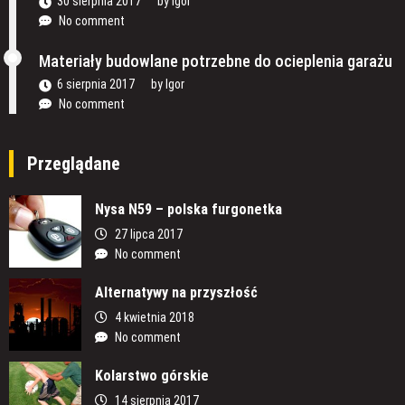
30 sierpnia 2017
by
Igor
No comment
Materiały budowlane potrzebne do ocieplenia garażu
6 sierpnia 2017
by
Igor
No comment
Przeglądane
Nysa N59 – polska furgonetka
27 lipca 2017
No comment
Alternatywy na przyszłość
4 kwietnia 2018
No comment
Kolarstwo górskie
14 sierpnia 2017