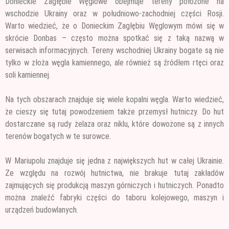
Donieckie Zagłębie Węglowe obejmuje tereny położone na
wschodzie Ukrainy oraz w południowo-zachodniej części Rosji.
Warto wiedzieć, że o Donieckim Zagłębiu Węglowym mówi się w
skrócie Donbas
– często można spotkać się z taką nazwą w
serwisach informacyjnych. Tereny wschodniej Ukrainy bogate są nie
tylko w złoża węgla kamiennego, ale również są źródłem rtęci oraz
soli kamiennej.
Na tych obszarach znajduje się wiele kopalni węgla. Warto wiedzieć,
że cieszy się tutaj powodzeniem także przemysł hutniczy. Do hut
dostarczane są rudy żelaza oraz niklu, które dowożone są z innych
terenów bogatych w te surowce.
W Mariupolu znajduje się jedna z największych hut w całej Ukrainie.
Ze względu na rozwój hutnictwa, nie brakuje tutaj zakładów
zajmujących się produkcją maszyn górniczych i hutniczych. Ponadto
można znaleźć fabryki części do taboru kolejowego, maszyn i
urządzeń budowlanych.